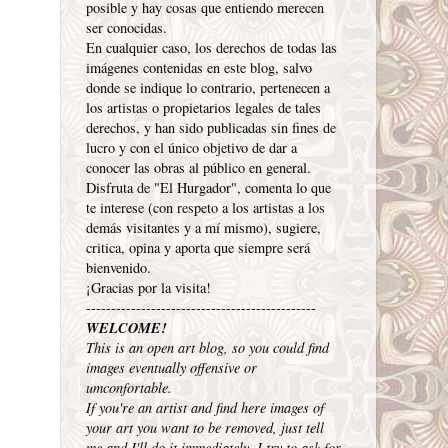
posible y hay cosas que entiendo merecen
ser conocidas.
En cualquier caso, los derechos de todas las
imágenes contenidas en este blog, salvo
donde se indique lo contrario, pertenecen a
los artistas o propietarios legales de tales
derechos, y han sido publicadas sin fines de
lucro y con el único objetivo de dar a
conocer las obras al público en general.
Disfruta de "El Hurgador", comenta lo que
te interese (con respeto a los artistas a los
demás visitantes y a mí mismo), sugiere,
critica, opina y aporta que siempre será
bienvenido.
¡Gracias por la visita!
----------------------------------------------
WELCOME!
This is an open art blog, so you could find
images eventually offensive or
umconfortable.
If you're an artist and find here images of
your art you want to be removed, just tell
me and I'll do it immediately. I try to ask for