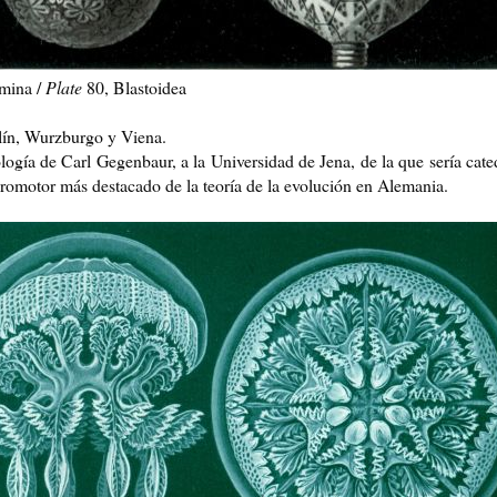
mina /
Plate
80, Blastoidea
lín, Wurzburgo y Viena.
logía de Carl Gegenbaur, a la Universidad de Jena, de la que sería cate
romotor más destacado de la teoría de la evolución en Alemania.