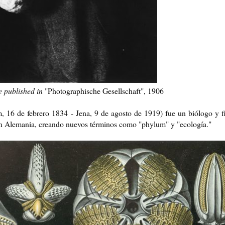
 published in
"Photographische Gesellschaft", 1906
, 16 de febrero 1834 - Jena, 9 de agosto de 1919) fue un biólogo y f
en Alemania, creando nuevos términos como "phylum" y "ecología."