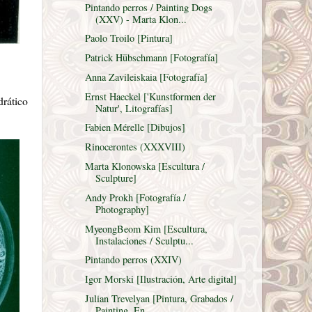
Pintando perros / Painting Dogs
(XXV) - Marta Klon...
Paolo Troilo [Pintura]
Patrick Hübschmann [Fotografía]
Anna Zavileiskaia [Fotografía]
Ernst Haeckel ['Kunstformen der
drático
Natur', Litografías]
Fabien Mérelle [Dibujos]
Rinocerontes (XXXVIII)
Marta Klonowska [Escultura /
Sculpture]
Andy Prokh [Fotografía /
Photography]
MyeongBeom Kim [Escultura,
Instalaciones / Sculptu...
Pintando perros (XXIV)
Igor Morski [Ilustración, Arte digital]
Julian Trevelyan [Pintura, Grabados /
Painting, En...