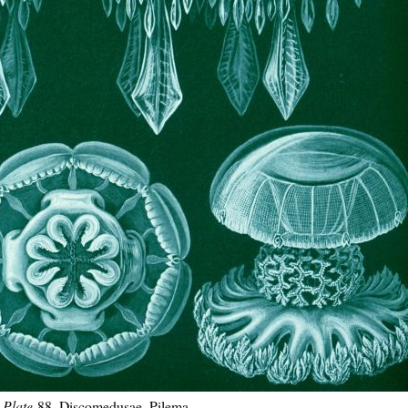
/
Plate
88, Discomedusae, Pilema