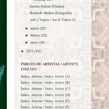
Saverio Polloni [Pintura]
Bernardo Medina [Fotografía]
Arte y Videos / Art & Videos (I)
marzo
(22)
►
febrero
(22)
►
enero
(18)
►
2012
(331)
►
ÍNDICES DE ARTISTAS /
ARTIST'S
INDEXES
Índice, Artistas /
Index, Artists
[A]
Índice, Artistas /
Index, Artists
[B]
Índice, Artistas /
Index, Artists
[C]
Índice, Artistas /
Index, Artists
[D]
Índice, Artistas /
Index, Artists
[E]
Índice, Artistas /
Index, Artists
[F]