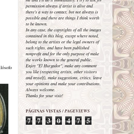
permission always if artist is alive and
there's a way to contact, bot not always is
possible and there are things I think worth
to be known.
In any case, the copyrights of all the images
contained in this blog, except where noted,
belong to the artists or the legal owners of
such rights, and have been published
nonprofit and for the only purpose of make
the works known to the general public.
Enjoy "El Hurgador", make any comment
ilósofo
you like (respecting artists, other visitors
and myself), make suggestions, critics, leave
your opinions and make your contributions.
Always welcome.
Thanks for your visit!
PÁGINAS VISTAS /
PAGEVIEWS
7
7
3
0
4
7
5